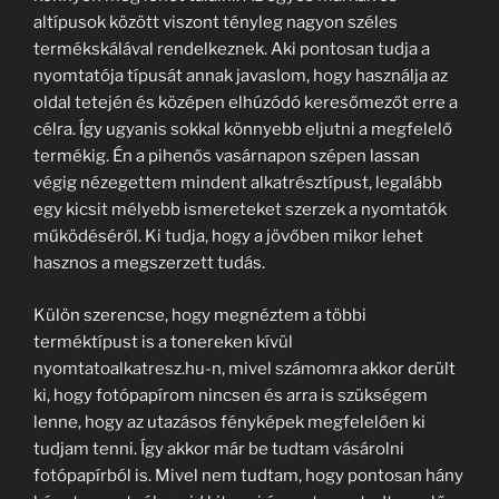
altípusok között viszont tényleg nagyon széles
termékskálával rendelkeznek. Aki pontosan tudja a
nyomtatója típusát annak javaslom, hogy használja az
oldal tetején és középen elhúzódó keresőmezőt erre a
célra. Így ugyanis sokkal könnyebb eljutni a megfelelő
termékig. Én a pihenős vasárnapon szépen lassan
végig nézegettem mindent alkatrésztípust, legalább
egy kicsit mélyebb ismereteket szerzek a nyomtatók
működéséről. Ki tudja, hogy a jövőben mikor lehet
hasznos a megszerzett tudás.
Külön szerencse, hogy megnéztem a többi
terméktípust is a tonereken kívül
nyomtatoalkatresz.hu-n, mivel számomra akkor derült
ki, hogy fotópapírom nincsen és arra is szükségem
lenne, hogy az utazásos fényképek megfelelően ki
tudjam tenni. Így akkor már be tudtam vásárolni
fotópapírból is. Mivel nem tudtam, hogy pontosan hány