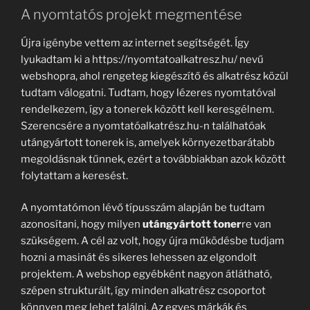
A nyomtatós projekt megmentése
Újra igénybe vettem az internet segítségét. Így
lyukadtam ki a https://nyomtatoalkatresz.hu/ nevű
webshopra, ahol rengeteg kiegészítő és alkatrész közül
tudtam válogatni. Tudtam, hogy lézeres nyomtatóval
rendelkezem, így a tonerek között kell keresgélnem.
Szerencsére a nyomtatóalkatrész.hu-n találhatóak
utángyártott tonerek is, amelyek környezetbarátabb
megoldásnak tűnnek, ezért a továbbiakban azok között
folytattam a keresést.
A nyomtatómon lévő típusszám alapján be tudtam
azonosítani, hogy milyen
utángyártott toner
re van
szükségem. A cél az volt, hogy újra működésbe tudjam
hozni a masinát és sikeres lehessen az elgondolt
projektem. A webshop egyébként nagyon átlátható,
szépen strukturált, így minden alkatrész csoportot
könnyen meg lehet találni. Az egyes márkák és