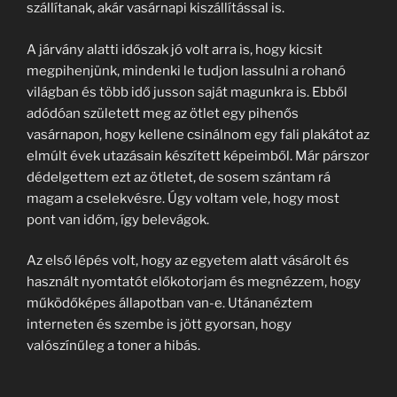
szállítanak, akár vasárnapi kiszállítással is.
A járvány alatti időszak jó volt arra is, hogy kicsit
megpihenjünk, mindenki le tudjon lassulni a rohanó
világban és több idő jusson saját magunkra is. Ebből
adódóan született meg az ötlet egy pihenős
vasárnapon, hogy kellene csinálnom egy fali plakátot az
elmúlt évek utazásain készített képeimből. Már párszor
dédelgettem ezt az ötletet, de sosem szántam rá
magam a cselekvésre. Úgy voltam vele, hogy most
pont van időm, így belevágok.
Az első lépés volt, hogy az egyetem alatt vásárolt és
használt nyomtatót előkotorjam és megnézzem, hogy
működőképes állapotban van-e. Utánanéztem
interneten és szembe is jött gyorsan, hogy
valószínűleg a toner a hibás.