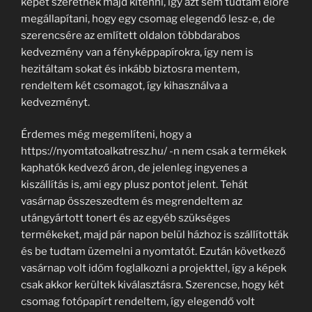
képet szeretnék majd kitenni, így azt sem tudtam előre
megállapítani, hogy egy csomag elegendő lesz-e, de
szerencsére az említett oldalon többdarabos
kedvezmény van a fényképpapírokra, így nem is
hezitáltam sokat és inkább biztosra mentem,
rendeltem két csomagot, így kihasználva a
kedvezményt.
Érdemes még megemlíteni, hogy a
https://nyomtatoalkatresz.hu/ -n nem csak a termékek
kaphatók kedvező áron, de jelenleg ingyenes a
kiszállítás is, ami egy plusz pontot jelent. Tehát
vasárnap összeszedtem és megrendeltem az
utángyártott tonert és az egyéb szükséges
termékeket, majd pár napon belül házhoz is szállították
és be tudtam üzemelni a nyomtatót. Ezután következő
vasárnap volt időm foglalkozni a projekttel, így a képek
csak akkor kerültek kiválasztásra. Szerencse, hogy két
csomag fotópapírt rendeltem, így elegendő volt