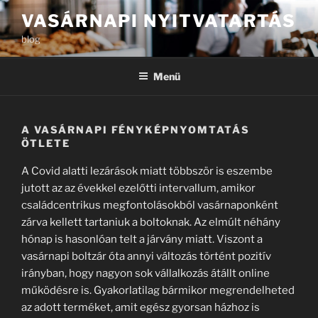
Tartalomhoz
VASÁRNAPI NYITVATARTÁS
blog
Menü
A VASÁRNAPI FÉNYKÉPNYOMTATÁS
ÖTLETE
A Covid alatti lezárások miatt többször is eszembe
jutott az az évekkel ezelőtti intervallum, amikor
családcentrikus megfontolásokból vasárnaponként
zárva kellett tartaniuk a boltoknak. Az elmúlt néhány
hónap is hasonlóan telt a járvány miatt. Viszont a
vasárnapi boltzár óta annyi változás történt pozitív
irányban, hogy nagyon sok vállalkozás átállt online
működésre is. Gyakorlatilag bármikor megrendelheted
az adott terméket, amit egész gyorsan házhoz is