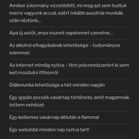
Amikor a kormány viccelődött, mi meg azt sem tudtuk
merre vagyunk arccal, ezért inkább ausztriai munkák
után néztünk…
Apa új autót, anya viszont napelemet szeretne…
Az alkohol elhagyásának lehetősége – tudományos
szemmel
Az internet mindig nyitva – fém polcrendszerért ki sem
kell mozdulni itthonról
Diákmunka lehetősége a hét minden napján
Egy igazán pocsék vasárnap története, amit magamnak
tettem nehézzé
Egy kellemes vasárnap délután a fiammal
Egy weboldal minden nap nyitva tart!