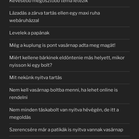
Kevesebb megosztóbb téma létezik
Lázadás a zárva tartás ellen egy maxi ruha
webáruházzal
Levelek a papának
Még a kuplung is pont vasárnap adta meg magát!
Miért kellene bárkinek eldöntenie más helyett, mikor
nyisson ki egy bolt?
Mit nekünk nyitva tartás
Nem kell vasárnap boltba menni, ha lehet online is
rendelni
Nem minden táskabolt van nyitva hévégén, de itt a
megoldás
Szerencsére már a patikák is nyitva vannak vasárnap