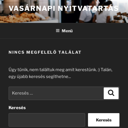
Tartalomhoz
VASÁRNAPI NYITVATARTÁS
blog
Menü
NINCS MEGFELELŐ TALÁLAT
Úgy tűnik, nem találtuk meg amit kerestünk. :) Talán,
egy újabb keresés segíthetne...
Keresés
Keresé
a
következő
Keresés
kifejezésre:
Keresés