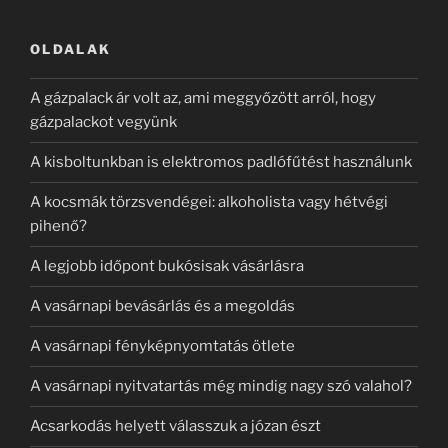
OLDALAK
A gázpalack ár volt az, ami meggyőzött arról, hogy
gázpalackot vegyünk
A kisboltunkban is elektromos padlófűtést használunk
A kocsmák törzsvendégei: alkoholista vagy hétvégi
pihenő?
A legjobb időpont bukósisak vásárlásra
A vasárnapi bevásárlás és a megoldás
A vasárnapi fényképnyomtatás ötlete
A vasárnapi nyitvatartás még mindig nagy szó valahol?
Acsarkodás helyett válasszuk a józan észt