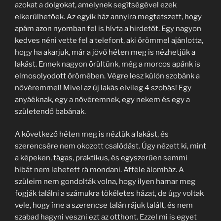
azokat a dolgokat, amelynek segítségével ezek
elkerülhetőek. Az egyik ház annyira megtetszett, hogy
apám azon nyomban fel is hívta a hirdetőt. Egy nagyon
kedves néni vette fel a telefont, aki örömmel ajánlotta,
hogy ha akarjuk, már a jövő héten meg is nézhetjük a
lakást. Ennek nagyon örültünk, még a morcos apánk is
elmosolyodott örömében. Végre lesz külön szobánk a
nővéremmel! Mivel az új lakás elvileg 4 szobás! Egy
anyáéknak, egy a nővéremnek, egy nekem és egy a
születendő babának.
A következő héten meg is néztük a lakást, és
szerencsére nem okozott csalódást. Úgy nézett ki, mint
a képeken, tágas, praktikus, és egyszerűen semmi
hibát nem lehetett rá mondani. Afféle álomház. A
szüleim nem gondolták volna, hogy ilyen hamar meg
fogják találni a számukra tökéletes házat, de úgy voltak
vele, hogy íme a szerencse talán rájuk talált, és nem
szabad hagyni veszni ezt az otthont. Ezzel mi is egyet