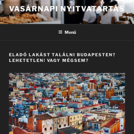
Tartalomhoz
VASÁRNAPI NYITVATARTÁS
blog
Menü
ELADÓ LAKÁST TALÁLNI BUDAPESTEN?
LEHETETLEN! VAGY MÉGSEM?