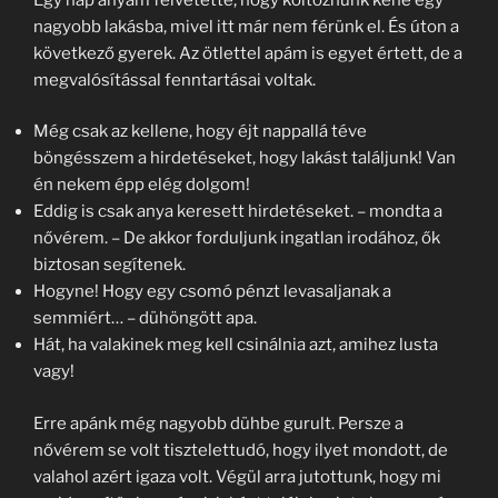
nagyobb lakásba, mivel itt már nem férünk el. És úton a
következő gyerek. Az ötlettel apám is egyet értett, de a
megvalósítással fenntartásai voltak.
Még csak az kellene, hogy éjt nappallá téve
böngésszem a hirdetéseket, hogy lakást találjunk! Van
én nekem épp elég dolgom!
Eddig is csak anya keresett hirdetéseket. – mondta a
nővérem. – De akkor forduljunk ingatlan irodához, ők
biztosan segítenek.
Hogyne! Hogy egy csomó pénzt levasaljanak a
semmiért… – dühöngött apa.
Hát, ha valakinek meg kell csinálnia azt, amihez lusta
vagy!
Erre apánk még nagyobb dühbe gurult. Persze a
nővérem se volt tisztelettudó, hogy ilyet mondott, de
valahol azért igaza volt. Végül arra jutottunk, hogy mi