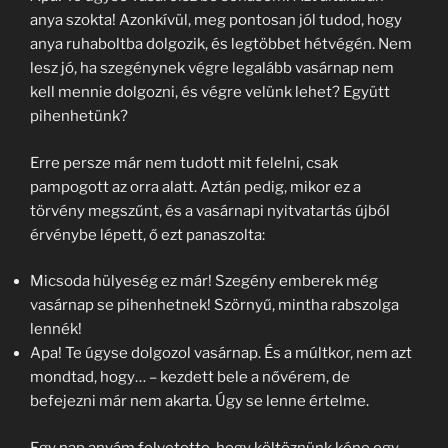
anya szokta! Azonkívül, meg pontosan jól tudod, hogy
anya ruhaboltba dolgozik, és legtöbbet hétvégén. Nem
lesz jó, ha szegénynek végre legalább vasárnap nem
kell mennie dolgozni, és végre velünk lehet? Együtt
pihenhetünk?
Erre persze már nem tudott mit felelni, csak
pampogott az orra alatt. Aztán pedig, mikor ez a
törvény megszűnt, és a vasárnapi nyitvatartás újból
érvénybe lépett, ő ezt panaszolta:
Micsoda hülyeség ez már! Szegény emberek még
vasárnap se pihenhetnek! Szörnyű, mintha rabszolga
lennék!
Apa! Te úgyse dolgozol vasárnap. És a múltkor, nem azt
mondtad, hogy… – kezdett bele a nővérem, de
befejezni már nem akarta. Úgy se lenne értelme.
Egy nap anyám felvetette, hogy költöznünk kéne egy