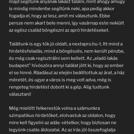
majd segítünk anyának lakást találni, mint ahogy amúgy
is mindig mindenbe segítünk neki, apa pedig akkor
fogadja el, hogy az lesz, amit mi választunk. Ebbe
persze nem akart bele menni, így vasárnap este nekiült
az egész család böngészni az apró hirdetéseket.
Találtunk is egy tök jó oldalt, a nextapro.hu-t. Itt mind a
hirdetésfeladás, mind a böngészés, nem került pénzbe,
és még csak regisztrálni sem kellett. Az „eladó lakás
budapest” hívószóra annyi találat jött ki, hogy az ember
el se hinné. Ráadásul az elején beállítottuk az árat, a ház
méretét, és ugye a város is meg volt adva, még is
rengeteg hirdetést dobott ki a gép. Alig tudtunk
választani!
Még mielőtt felkerestük volna a számunkra
szimpatikus hirdetőket, elolvastuk az oldalon, hogy
mire kell figyelni az adás-vételkor, hogy biztosan ne
legyünk csalás áldozatai. Az az írás jól összefoglalja