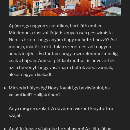
Apám egy nagyon szkeptikus, borúlátó ember.
Mindenbe a rosszat látja, iszonyatosan pesszimista.
Nem is értem, hogy anyám hogy mehetett hozzá? Azt
mondja, már ő se érti. Talán szerelmes volt nagyon
annak idején… Én tudtam, hogy a szerelemmel mindig
csak a baj van. Amikor például múltkor is bevezették
azt a törvényt, hogy vasárnap a boltok zárva vannak,
akkor nagyon kiakadt:
Micsoda hülyeség! Hogy fogok így bevásárolni, ha
valami kell? Halljak éhen?
Anya meg se szólalt. A nővérem viszont kinyitotta a
száját:
Apa! Te úgyse vásárolsz be sohasem! Azt általában